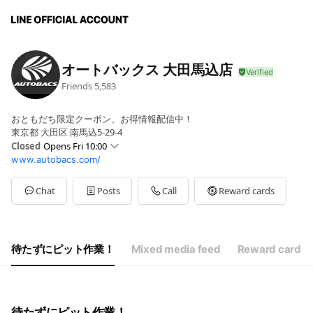
オートバックス 大田馬込店
Friends
5,583
おともだち限定クーポン、お得情報配信中！
東京都 大田区 南馬込5-29-4
Closed
Opens Fri 10:00
www.autobacs.com/
Sun
10:00 - 20:00
Mon
10:00 - 20:00
Tue
10:00 - 20:00
Chat
Posts
Call
Reward cards
Wed
10:00 - 20:00
Thu
10:00 - 20:00
Fri
10:00 - 20:00
Sat
10:00 - 20:00
待たずにピット作業！
Mixed media feed
Reward card
10:00～20:00
待たずにピット作業！