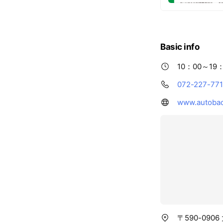
Basic info
10：00～19
072-227-77
www.autobac
〒590-090