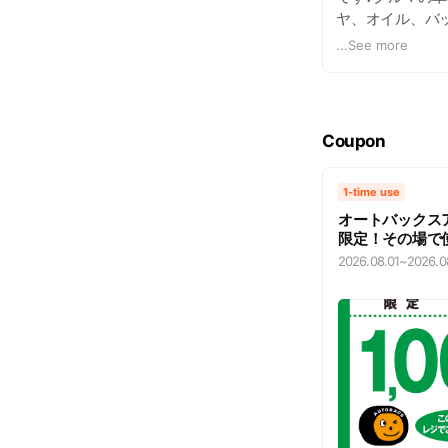
ヤ、オイル、バ
ンテナンスを行
...
See more
ださい！お待ちし
Coupon
1-time use
オートバックス
限定！その場で
2026.08.01
~
2026.0