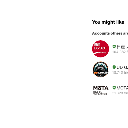
You might like
Accounts others ar
日産
104,382 f
UD G
18,740 fr
MOT
51,328 fr