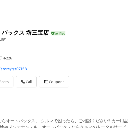
トバックス 堺三宝店
,891
4-226
store/t/s071581
Posts
Call
Coupons
らオートバックス」 クルマで困ったら、ご相談ください!! カー用
車検やメンテナンスも、オートバックスならクルマのトータルサービス