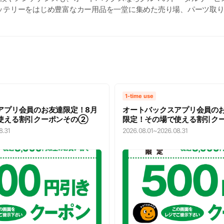
ッテリーをはじめ豊富なカー用品を一堂に集めた売り場、パーツ取
えるピット。 オレンジ色の看板でお馴染みのオートバックスに、是
ております～（^▽^)
1-time use
アプリ会員のお友達限定！8月
オートバックスアプリ会員の
使える割引クーポンその②
限定！その場で使える割引ク
8.31
2026.08.01
~
2026.08.31