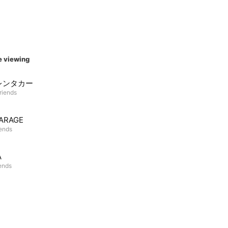
e viewing
レンタカー
riends
ARAGE
iends
A
iends