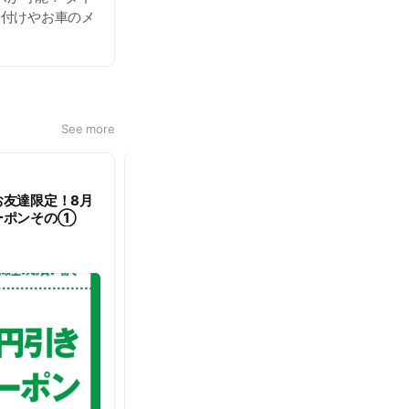
り付けやお車のメ
非、お立ち寄りく
See more
1-time use
お友達限定！8月
お友達になってくれてありがとうクーポン
ーポンその①
2020.04.17
~
2033.03.31