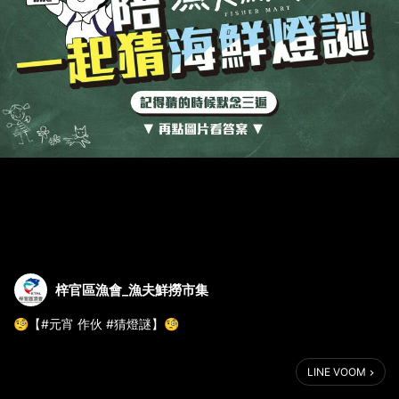
梓官區漁會_漁夫鮮撈市集
🧐【#元宵 作伙 #猜燈謎】🧐
元宵節經典傳統一定要準備起來
LINE VOOM
趕快來猜猜看這些跟「海鮮」相關的 #謎題 吧！🔍🔍🔍