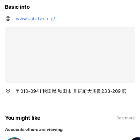
Basic info
www.aab-tv.co.jp/
〒010-0941 秋田県 秋田市 川尻町大川反233-209
You might like
See more
Accounts others are viewing