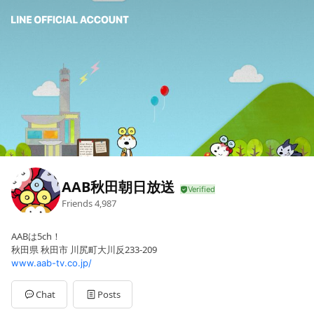
AAB秋田朝日放送
Friends
4,987
AABは5ch！
秋田県 秋田市 川尻町大川反233-209
www.aab-tv.co.jp/
Chat
Posts