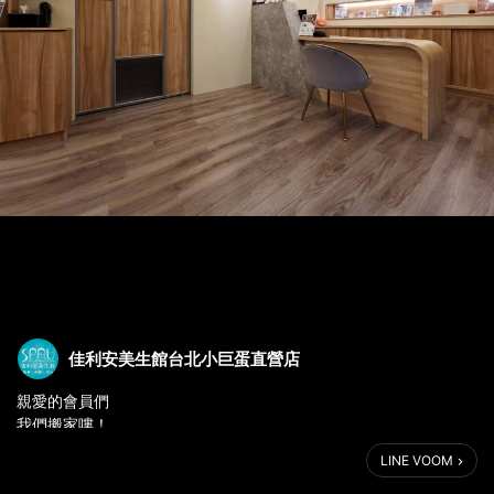
佳利安美生館台北小巨蛋直營店
親愛的會員們
我們搬家嘍！
新館的環境空間很舒適喔
LINE VOOM
大門口 可停放轎車 🚗機車🛵不用再為停車🅿️煩惱！
新館地址復興北路361巷12號1樓