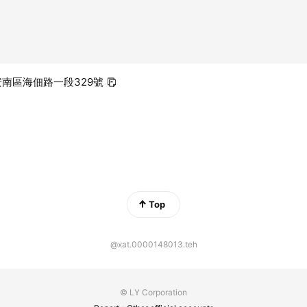
 安南區海佃路一段329號
Top
@xat.0000148013.teh
© LY Corporation