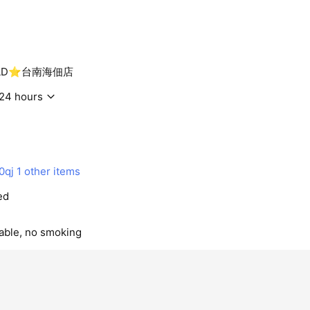
ORLD⭐台南海佃店
24 hours
0qj
1 other items
ed
lable, no smoking