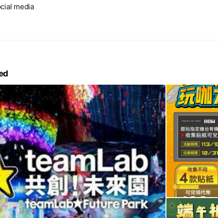
cial media
ed