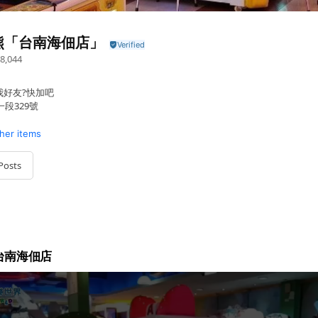
熊「台南海佃店」
8,044
加我好友?快加吧
段329號
ther items
Posts
台南海佃店