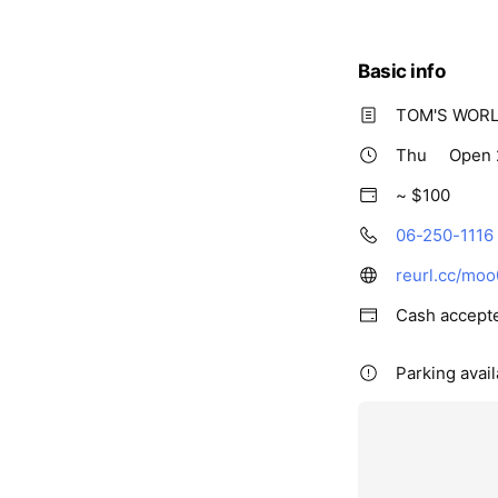
Basic info
TOM'S W
Thu
Open 
~ $100
06-250-1116
reurl.cc/moo
Cash accept
Parking avai