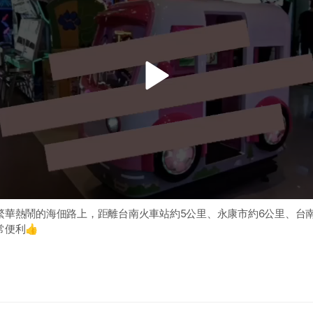
v
i
d
e
o
繁華熱鬧的海佃路上，距離台南火車站約5公里、永康市約6公里、台南
便利👍