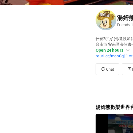
湯姆
Friends
1
什麼Σ(;ﾟдﾟ)你還沒
台南市 安南區海佃路一
Open 24 hours
reurl.cc/moo0qj
1 o
Sun
Open 24 hours
Mon
Open 24 hours
Tue
Open 24 hours
Chat
Wed
Open 24 hours
Thu
Open 24 hours
Fri
Open 24 hours
Sat
Open 24 hours
湯姆熊歡樂世界