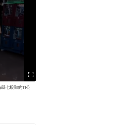
縣七股鄉約11公