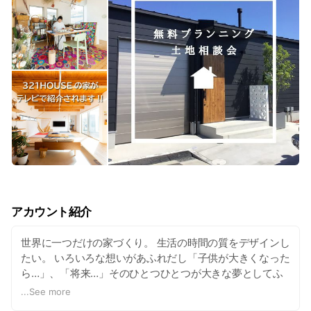
アカウント紹介
世界に一つだけの家づくり。 生活の時間の質をデザインし
たい。 いろいろな想いがあふれだし「子供が大きくなった
ら…」、「将来…」そのひとつひとつが大きな夢としてふ
くらんで、プランとなり図面となり、カタチとなって表現
...
See more
されたとき、理想の暮らしが生まれてきます。 住まいに対