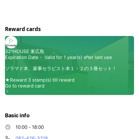
する価値観は、人それぞれ違うもの。 家族の数だけライフ
スタイルはあり、家づくりのコンセプトもそれぞれ違いま
す。 家族によって異なる生活スタイルや休日の過ごし方を
しっかりとお聞きして、生活提案として間取るのが私たち
Reward cards
の役割です。 お客様と意見交換しながら頭の中のイメージ
を実際の生活に置き換えてご提案しています。 そうして住
む人のスタイルに合った、世界に1つだけの家ができてい
きます。 いろんな家で、いろいろな暮らしがあるけれど、
長く付き合える家がいい。 手がかかる家もあれば、手がか
からない家もある。 だれが住んでもかまわないが、その家
が愛されることが幸せを呼ぶ。 家という器は、その中にあ
るものを育て、美しく見せる。 そして心地よくさせてくれ
る。 しかし、 居心地は常に一定しているわけではなく、
変化しつづけていく。 SORAMADOは、器の中身である間
取りを自分たちの暮らしに合わせて、進化させていこうと
いう考えから生まれたライフスタイルです。
Basic info
10:00 - 18:00
082-426-3218