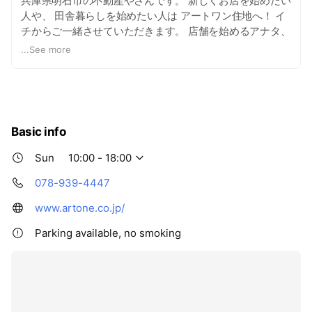
兵庫県明石市の不動産やさんです。 新しくお店を始めたい
人や、 田舎暮らしを始めたい人は アートワン住地へ！ イ
チからご一緒させていただきます。 店舗を始めるアナタ、
テナントの物件探しはもちろんのこと、 周辺マーケティン
...
See more
グ、 内装設計デザインプランニング、 融資に至るまでお
任せください！！ 田舎暮らしを始めたいアナタ、 古民家
探しを始め、 転居予定先の周辺リサーチ、 内装リノベー
ションプラン、 値交渉に至るまでお任せください！！ 兵
庫県明石市・三木市・小野市・神戸市・加東市・加西市・
Basic info
姫路市・三田市等々
Sun
10:00 - 18:00
078-939-4447
www.artone.co.jp/
Parking available, no smoking