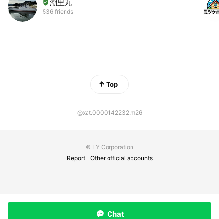
潮里丸
536 friends
Top
@xat.0000142232.m26
© LY Corporation
Report
Other official accounts
Chat