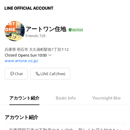
アートワン住地
Friends
729
兵庫県 明石市 大久保町駅前1丁目7-12
Closed
Opens Sun 10:00
www.artone.co.jp/
Sun
10:00 - 18:00
Mon
10:00 - 18:00
Tue
Closed
Chat
LINE Call (free)
Wed
Closed
Thu
10:00 - 18:00
Fri
10:00 - 18:00
Sat
10:00 - 18:00
アカウント紹介
Basic info
You might like
アカウント紹介