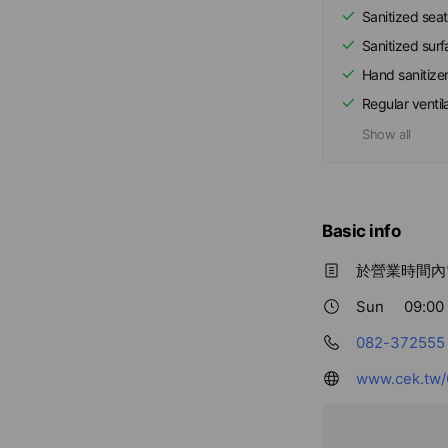
Sanitized seat
Sanitized sur
Hand sanitize
Regular ventil
Show all
Basic info
於營業時間內電
Sun
09:00 
082-372555
www.cek.tw/