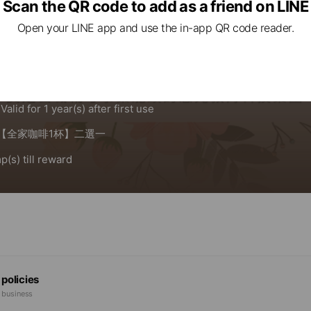
Scan the QR code to add as a friend on LINE
Open your LINE app and use the in-app QR code reader.
 policies
e business