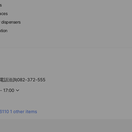
s
faces
r dispensers
ation
話洽詢082-372-555
- 17:00
6110
1 other items