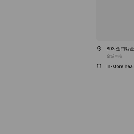
893 金門縣
金城車站
In-store hea