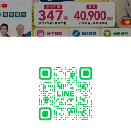
門分校-公職,高中升大學補習班 地址： 89345金門縣金城鎮民生路33
372-555 營業時間: 週一公休 週二-週五12:00~21:30 週六09:00~19:
 歡迎來電預約試聽!