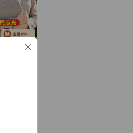
C
l
o
s
e
-1號(土地銀行對
00 週日