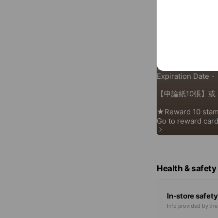
Reward cards
Health & safety
In-store safety
Info provided by th