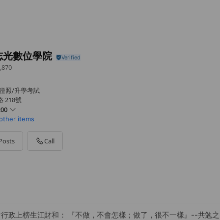
志光數位學院
,870
/證照/升學考試
 218號
:00
 other items
Posts
Call
會行政上榜生江財和： 『不做，不會怎樣；做了，很不一樣』--共勉之!