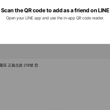
Scan the QR code to add as a friend on LINE
Open your LINE app and use the in-app QR code reader.
重區 正義北路 218號