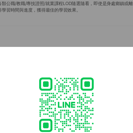
類公職/教職/專技證照/就業課程LOD隨選隨看，即使是身處鄉鎮或
排學習時間與進度，獲得最佳的學習效果。
有限公司附設珍志光文理法商短期補習班(社補教社字第99155號)
專辦 公職 國營 證照考試
- 21:00
0
7116
1 other items
ed
rcard / JCB