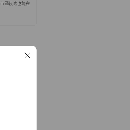
離市區較遠也能在
C
l
o
s
e