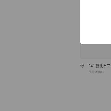
No smoking
241 新北市三
長壽西街口