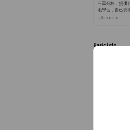
三重分校，提供各
地學習，自己安
...
See more
智基科技開發股份
Basic info
三重志光 專精
Fri
09:00 
~ $100
02-2980399
www.cek.tw/
Cash accept
Credit card
Visa / Maste