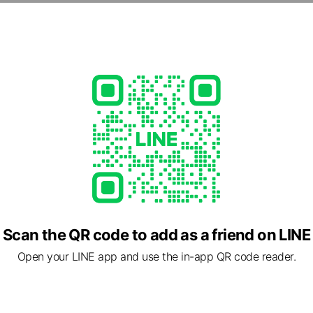
 Call
tw
ed
ment
able
Scan the QR code to add as a friend on LINE
Open your LINE app and use the in-app QR code reader.
 文心南五路ㄧ段 529號