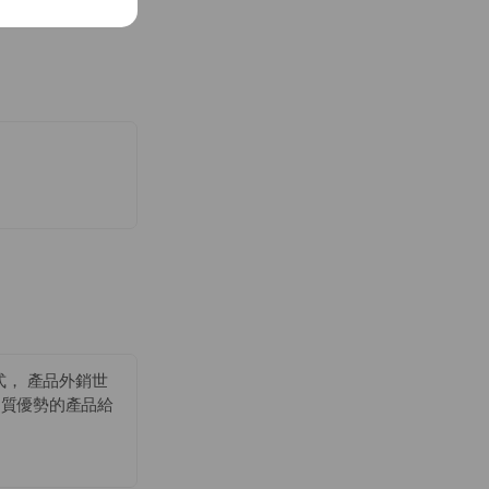
式， 產品外銷世
品質優勢的產品給
主。我們的核心競