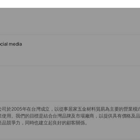
cial media
公司於2005年在台灣成立，以從事居家五金材料貿易為主要的營業模
業使用。我們的目標是結合台灣品牌及市場廠商，以提供具有價格及
產品競爭力，同時也建立起良好的顧客關係。
跨國性的貿易行銷通路團隊，行銷通路以Amazon及全球獨立網站為