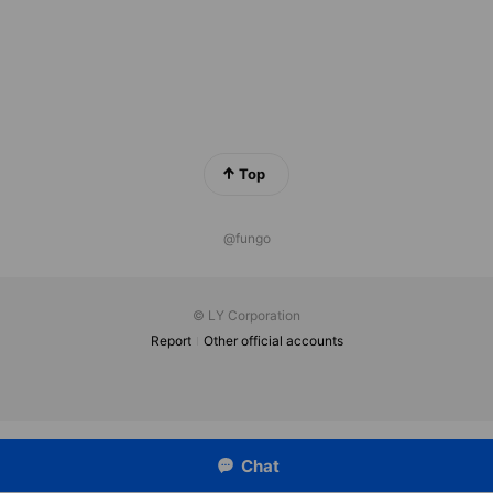
產業知識及綿密的銷售網，各公司間彼此分享資源，良好的互動關係
優勢，對市場需求的深入度，與客戶緊密的結合，是我們的目標也是
零組件供應鏈中的一環，我們正扮演著開發設計外銷這樣銷一貫化的
，以創新國內廠商的產品及價值 ， 唯有創新與加強產品的品質，強化
的微利時代中，佔有一席之地。
Top
@fungo
© LY Corporation
Report
Other official accounts
Chat