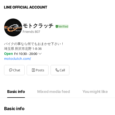
モトクラッチ
Friends
807
バイクの事なら何でもおまかせ下さい！
埼玉県 所沢市北野 1-8-36
Open
Fri 10:30 - 20:00
motoclutch.com/
Sun
10:30 - 20:00
Mon
10:30 - 20:00
Tue
10:30 - 20:00
Chat
Posts
Call
Wed
00:00 - 00:00
Thu
10:30 - 20:00
Fri
10:30 - 20:00
Sat
10:30 - 20:00
Basic info
Mixed media feed
You might like
10:30~20:00/水曜日第３日曜日定休
Basic info