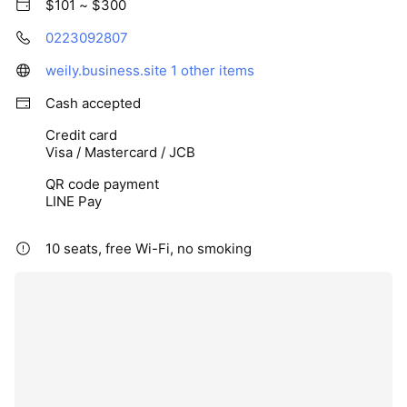
$101 ~ $300
0223092807
weily.business.site
1 other items
Cash accepted
Credit card
Visa / Mastercard / JCB
QR code payment
LINE Pay
10 seats, free Wi-Fi, no smoking