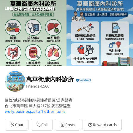
萬華衛康內科診所
Friends
4,566
健檢/戒菸/慢性病/男性荷爾蒙/居家醫療
台北市萬華區 萬大路217號 麥當勞隔壁
weily.business.site
1 other items
Chat
Call
Posts
Reward cards