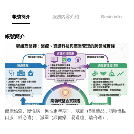
帳號簡介
服務內容介紹
Basic info
帳號簡介
健康檢查、慢性病、男性更年期）、戒菸（6種藥品，噴嚼含貼
口服，戒必適）、減重（猛健樂、易週糖、瑞倍適）。