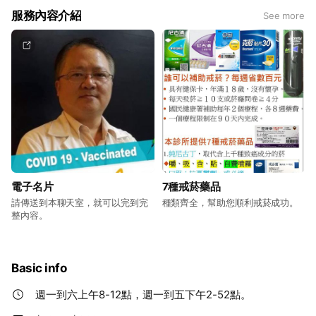
服務內容介紹
See more
電子名片
7種戒菸藥品
請傳送到本聊天室，就可以完到完
種類齊全，幫助您順利戒菸成功。
整內容。
Basic info
週一到六上午8-12點，週一到五下午2-52點。