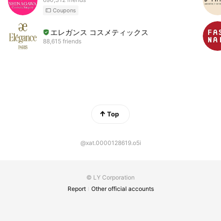
Coupons
エレガンス コスメティックス
88,615 friends
Top
@xat.0000128619.o5i
© LY Corporation
Report
Other official accounts