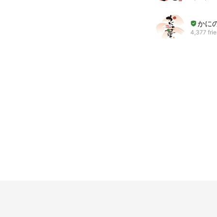
かに
4,377 fri