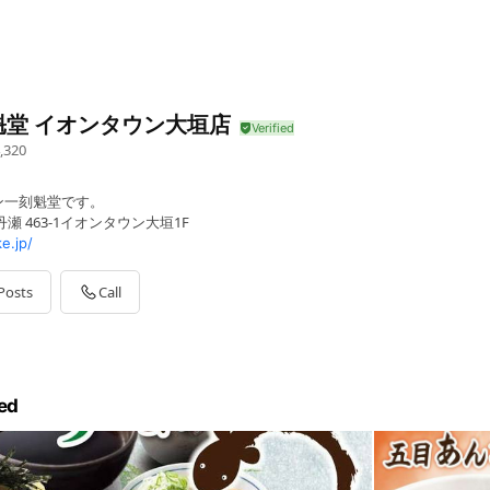
魁堂 イオンタウン大垣店
,320
ン一刻魁堂です。
瀬 463-1イオンタウン大垣1F
e.jp/
Posts
Call
ed