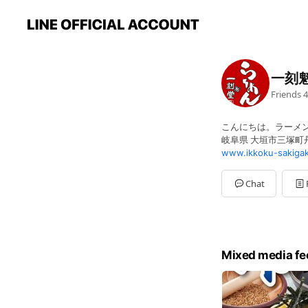
一刻
Friends
4
こんにちは。ラーメ
岐阜県 大垣市三塚町丹
www.ikkoku-sakigak
Chat
Mixed media fe