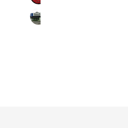
WonderREX 藤枝店
2,928 friends
Coupons
Reward card