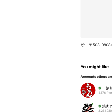
〒503-08
You might like
Accounts others ar
一刻
4,176 frie
焼肉
3,261,980