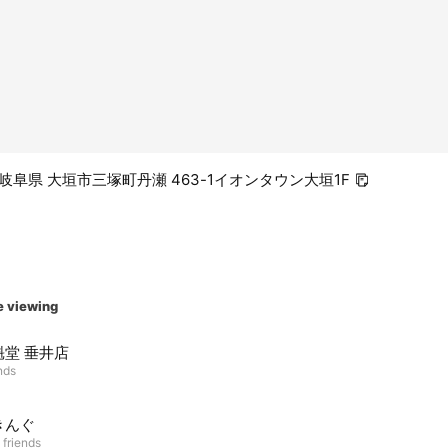
08 岐阜県 大垣市三塚町丹瀬 463-1イオンタウン大垣1F
e viewing
魁堂 垂井店
nds
きんぐ
 friends