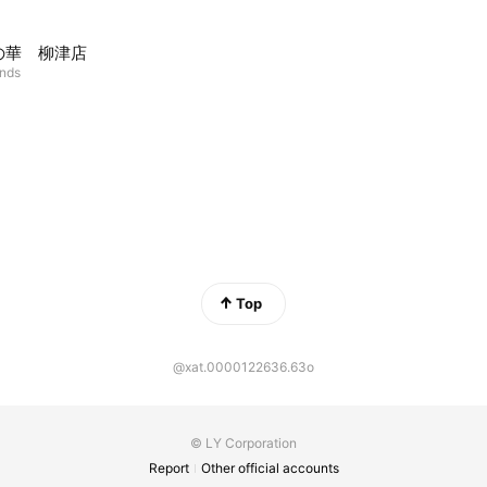
の華 柳津店
ends
Top
@xat.0000122636.63o
© LY Corporation
Report
Other official accounts