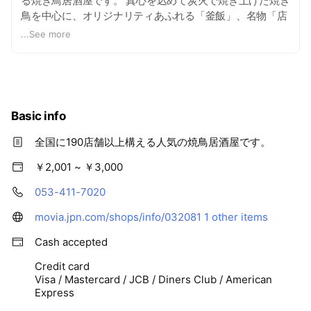
る焼き鳥居酒屋です。 真心を込めて炭火で焼き上げた焼き
鳥を中心に、オリジナリティあふれる「釜飯」、名物「店
仕込み 鳥もも肉の唐揚げ」等のお値打ちなメニューで、家
...
See more
族連れなど幅広い年代のお客様にお喜びいただいておりま
す。
Basic info
全国に190店舗以上構える人気の焼鳥居酒屋です。
￥2,001 ~ ￥3,000
053-411-7020
movia.jpn.com/shops/info/032081
1 other items
Cash accepted
Credit card
Visa / Mastercard / JCB / Diners Club / American
Express