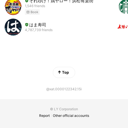
それゆけ！鶏ヤロー！浜松有楽街
1,546 friends
Book
はま寿司
4,787,739 friends
Top
@xat.0000122342.15i
© LY Corporation
Report
Other official accounts