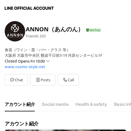
ANNON（あんのん）
Friends
333
食器（ワイン・皿・バー・グラス 等）
大阪府 大阪市中央区 難波千日前5-19 河原センタービル1F
Closed
Opens Fri 10:00
www.cosmo-style.net
Sun
10:00 - 17:30
Mon
10:00 - 18:00
Tue
10:00 - 18:00
Chat
Posts
Call
Wed
10:00 - 18:00
Thu
10:00 - 18:00
Fri
10:00 - 18:00
Sat
10:00 - 17:30
アカウント紹介
Social media
Health & safety
Basic in
☆不定休 (年末年始など休業有)
アカウント紹介