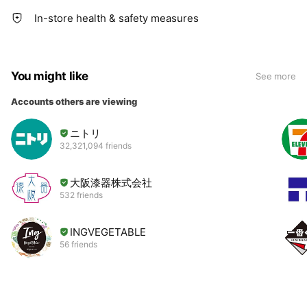
In-store health & safety measures
You might like
See more
Accounts others are viewing
ニトリ
32,321,094 friends
大阪漆器株式会社
532 friends
INGVEGETABLE
56 friends