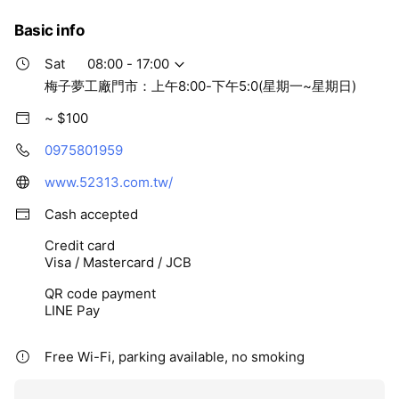
Basic info
Sat
08:00 - 17:00
梅子夢工廠門市：上午8:00-下午5:0(星期一~星期日)
~ $100
0975801959
www.52313.com.tw/
Cash accepted
Credit card
Visa / Mastercard / JCB
QR code payment
LINE Pay
Free Wi-Fi, parking available, no smoking