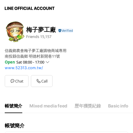
梅子夢工廠
Friends
15,157
信義鄉農會梅子夢工廠購物商城專用
南投縣信義鄉 明德村新開巷11號
Open
Sat 08:00 - 17:00
www.52313.com.tw/
Sun
08:00 - 17:00
Mon
08:00 - 17:00
Tue
08:00 - 17:00
Chat
Call
Wed
08:00 - 17:00
Thu
08:00 - 17:00
Fri
08:00 - 17:00
Sat
08:00 - 17:00
帳號簡介
Mixed media feed
歷年獲獎紀錄
Basic info
梅子夢工廠門市：上午8:00-下午5:0(星期一~星期日)
帳號簡介