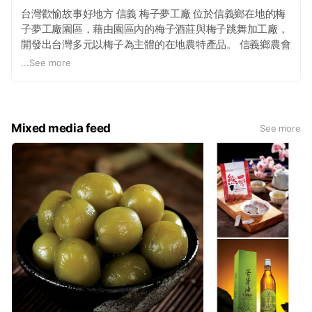
台灣歡愉故事好地方 信義 梅子夢工廠 位於信義鄉在地的梅
子夢工廠園區，藉由園區內的梅子酒莊與梅子跳舞加工廠，
開發出台灣多元以梅子為主體的在地農特產品。 信義鄉農會
酒莊以梅子酒莊為名，梅子酒莊以台灣第一家說故事酒莊為
...
See more
目標，所開發出酒製品除傳承信義在地傳統佳釀技術與風味
外，產品的命名，更是以山居居民生活故事作為主軸，讓產
品與信義的人文風情不再脫鉤，如:忘記回家、梅子跳舞、山
豬迷路、小米唱歌、長老說話等活潑的命名位的是讓農特產
Mixed media feed
See more
品不再只是硬生生的土產，而是與在地文化生活結合呈現在
擁有者眼前。 梅子跳舞加工廠推出的梅產品，也承襲活潑、
快樂的在地文化意象，除了嚴謹的加工製程與信義鄉在地原
料的限定採用外，好好酵、有好醋等系列產品命名，更是呼
應梅子酒莊快樂歡愉在地印象為主題，期盼讓美味開啟的同
時，想用者能感受到台灣山居生活文化的快樂。 <<未滿18
歲請勿飲酒 禁止酒駕>>