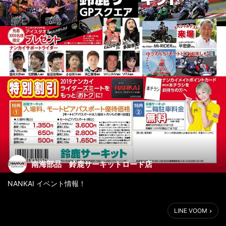
南海部品 鈴鹿サーキットロード店
NANKAI イベント情報！
いよいよ、開催まで1ヶ月少しとなりました、三重県の鈴鹿サーキ
LINE VOOM
ットにて開催されます南海スピードショップ結成50周年記念
『NANKAI RIDERS MEET in 鈴鹿サーキット』ですが、大変お得な