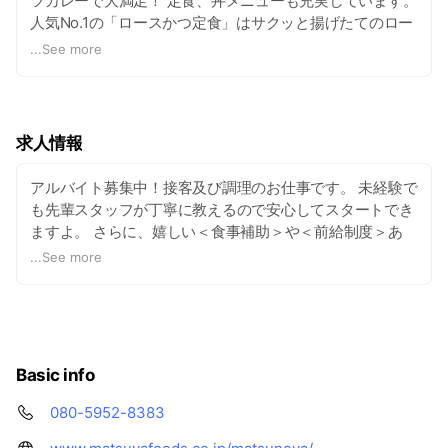
ツカレーで大満足！ 定食、丼メニューも充実しています。
人気No.1の「ロースかつ定食」はサクッと揚げたてのロー
スとんかつにたっぷりのキャベツ、ライス、みそ汁が付い
...
See more
てボリューム満点！ 価格もとってもリーズナブル！ 食材
にこだわった安心してお召し上がりいただけるメニューを
いつでも作りたてでご提供しています。
求人情報
アルバイト募集中！接客及び調理のお仕事です。 未経験で
も先輩スタッフが丁寧に教えるので安心してスタートでき
ますよ。 さらに、嬉しい＜食事補助＞や＜前給制度＞あ
り。 働きやすい環境を整えてお待ちしております！ 詳細
...
See more
は下記アルバイト応募専用サイトにてご確認ください。
https://www.matswork.biz/op182246/
Basic info
080-5952-8383