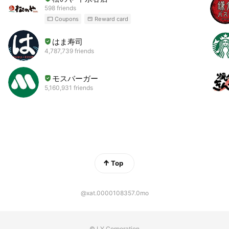
598 friends
Coupons
Reward card
はま寿司
4,787,739 friends
モスバーガー
5,160,931 friends
Top
@xat.0000108357.0mo
© LY Corporation