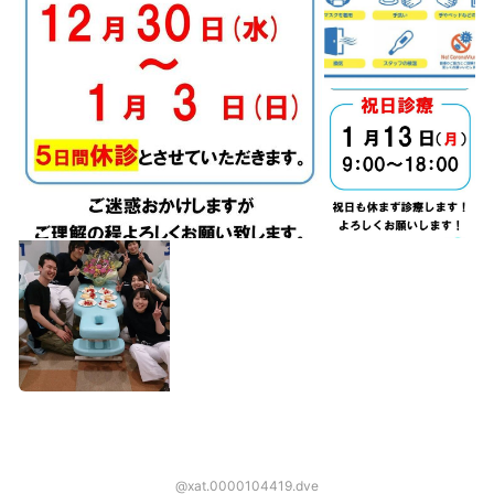
@xat.0000104419.dve