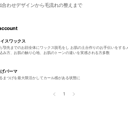
似合わせデザインから毛流れの整えまで
 account
ェイスワックス
ら顎先までのお顔全体にワックス脱毛をし お肌の土台作りのお手伝いをするメ
込み方、お肌の触り心地、お肌のトーンの違いを実感される方多数
つげパーマ
るまつげを最大限活かしてカール感がある状態に
1