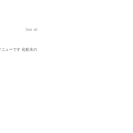
See all
ニューです 化粧水の