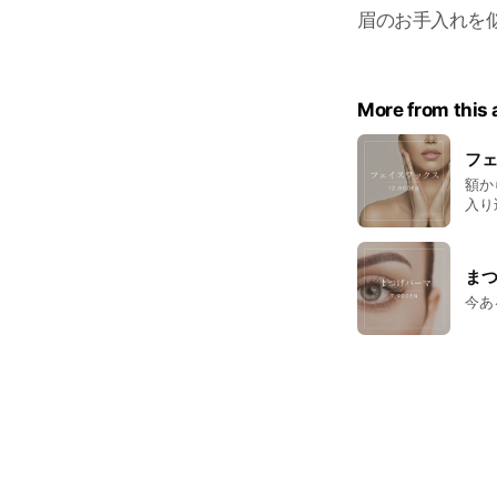
眉のお手入れを
More from this
フ
額か
入り
ま
今あ