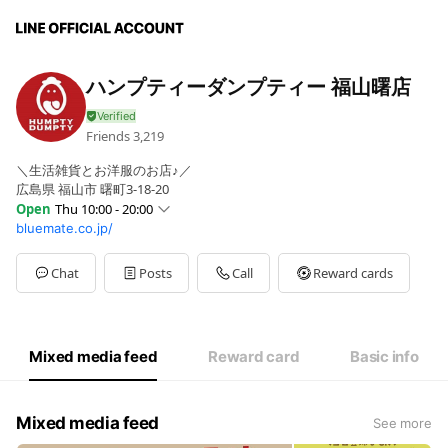
ハンプティーダンプティー 福山曙店
Friends
3,219
＼生活雑貨とお洋服のお店♪／
広島県 福山市 曙町3-18-20
Open
Thu 10:00 - 20:00
bluemate.co.jp/
Sun
10:00 - 20:00
Mon
10:00 - 20:00
Tue
10:00 - 20:00
Chat
Posts
Call
Reward cards
Wed
10:00 - 20:00
Thu
10:00 - 20:00
Fri
10:00 - 20:00
Sat
10:00 - 20:00
Mixed media feed
Reward card
Basic info
10:00〜20:00(cafe10:00〜19:00)
Mixed media feed
See more