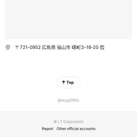
〒721-0952 広島県 福山市 曙町3-18-20
Top
@wzg2295z
© LY Corporation
Report
Other official accounts