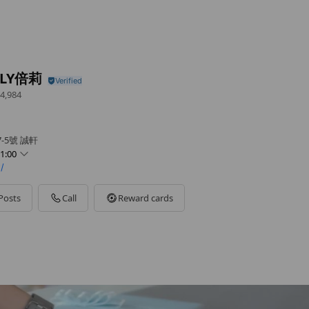
ULY倍莉
4,984
-5號 誠軒
1:00
/
Posts
Call
Reward cards