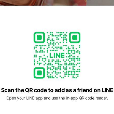
Scan the QR code to add as a friend on LINE
Open your LINE app and use the in-app QR code reader.