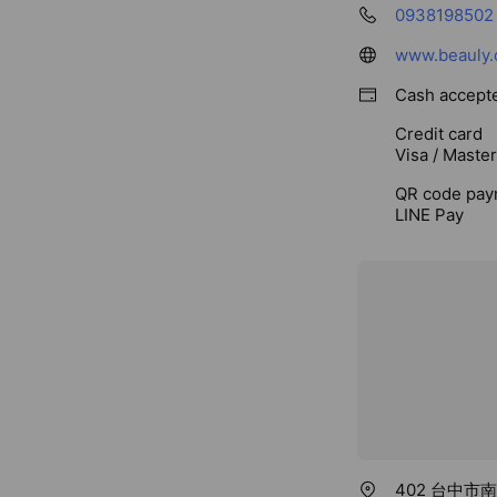
0938198502
www.beauly.
Cash accept
Credit card
Visa / Maste
QR code pay
LINE Pay
402 台中市南