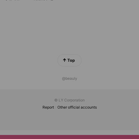
Top
@beauly
© LY Corporation
Report
Other official accounts