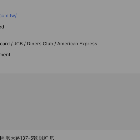
com.tw/
ed
rcard / JCB / Diners Club / American Express
ment
區 興大路137-5號 誠軒