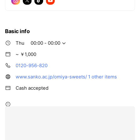
Basic info
Thu
00:00 - 00:00
~ ￥1,000
0120-956-820
www.sanko.ac.jp/omiya-sweets/
1 other items
Cash accepted