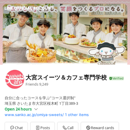
大宮スイーツ＆カフェ専門学校
Friends
9,249
自分に合ったコースを学ぶ"コース選択制"
埼玉県 さいたま市大宮区桜木町 1丁目389‐3
Open 24 hours
www.sanko.ac.jp/omiya-sweets/
1 other items
Sun
00:00 - 00:00
Mon
00:00 - 00:00
Tue
00:00 - 00:00
Chat
Posts
Call
Reward cards