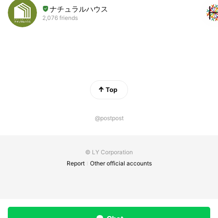
ナチュラルハウス
2,076 friends
Top
@postpost
© LY Corporation
Report
Other official accounts