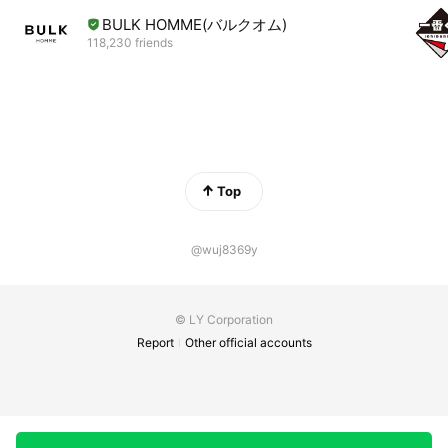
BULK HOMME(バルクオム)
118,230 friends
Top
@wuj8369y
© LY Corporation
Report
Other official accounts