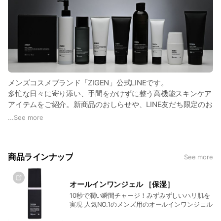
メンズコスメブランド「ZIGEN」公式LINEです。
多忙な日々に寄り添い、手間をかけずに整う高機能スキンケア
アイテムをご紹介。新商品のおしらせや、LINE友だち限定のお
得な情報をお届けしていきます。
...
See more
商品ラインナップ
See more
オールインワンジェル ［保湿］
10秒で潤い瞬間チャージ！みずみずしいハリ肌を
実現 人気NO.1のメンズ用のオールインワンジェル