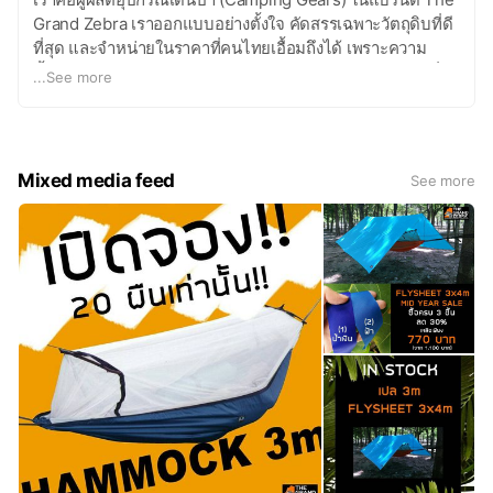
Grand Zebra เราออกแบบอย่างตั้งใจ คัดสรรเฉพาะวัตถุดิบที่ดี
ที่สุด และจำหน่ายในราคาที่คนไทยเอื้อมถึงได้ เพราะความ
ตั้งใจของเรา คือต้องการให้คนไทยได้ใกล้ชิดกับธรรมชาติ เมื่อ
...
See more
เราได้ใกล้ชิด เราจะเริ่มรัก เริ่มเข้าใจ และเริ่ม "รักษา" ในที่สุด
อยากให้ธรรมชาติสวยๆอยู่คู่กับคนไทยไปนานๆนะ :) ## บริการ
ของเรา ## 1) ขายปลีก และขายส่งสินค้าแบรนด์ The Grand
Zebra 2) รับผลิตอุปกรณ์เดินป่า Made-to-Order โดยมีผู้
Mixed media feed
See more
เชี่ยวชาญให้คำแนะนำในทุกขั้นตอน