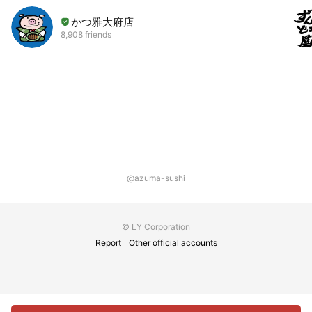
かつ雅大府店
8,908 friends
@azuma-sushi
© LY Corporation
Report
Other official accounts