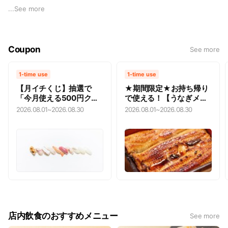
屋から出てきたばかりの頃は、右も左もわからずご近所さんに
...
See more
道を教えてもらいながら出前をしました。近所の人達の存在な
くして当店は語れません。近所の人達に振る舞ううちに「すし
屋のうなぎメニュー」になったものも。すべては
Coupon
See more
地域とのつながりを大切にするがゆえ。その思いは若大将に受
け継がれ、現在は地域活動も積極的に参加しています。イベン
ト出店で生まれた「えび天巻き」は、今や大人気商品に。創業
1-time use
1-time use
以来、守り続けられているのは、伝統の味と地域で育まれてき
【月イチくじ】抽選で
★期間限定★お持ち帰り
た住民との絆です。これからも普段使いの出来る地域に愛され
「今月使える500円クー
で使える！【うなぎメニ
る「すし専門店」を目指し、日々試行錯誤しています！
ポン」が当たる！※ご来
ュー最大500円引き】
2026.08.01
~
2026.08.30
2026.08.01
~
2026.08.30
店・お持ち帰り・出前で
使えます。
店内飲食のおすすめメニュー
See more