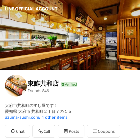
東鮓共和店
Friends
846
大府市共和町のすし屋です！
愛知県 大府市 共和町２丁目７の１５
azuma-sushi.com/
1 other items
Chat
Call
Posts
Coupons