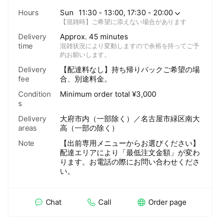
という技法をアレンジ。 香ばしく
Hours
Sun
11:30 - 13:00, 17:30 - 20:00
炙って、穴子の風味を引き立て ま
【混雑時】ご希望に添えない場合があります
す。ゆずの香りとお塩でどうぞ。
...3,520円(税込）
Delivery
Approx. 45 minutes
time
混雑状況により変動しますので余裕を持ってご予
約お願いします。
Delivery
【配達料なし】持ち帰りパックご希望の場
fee
合、別途料金。
Condition
Minimum order total
¥
3,000
s
Delivery
大府市内（一部除く）／名古屋市緑区南大
areas
高（一部の除く）
Note
【出前専用メニューからお選びください】
配達エリアにより「最低注文金額」が変わ
ります。お電話の際にお問い合わせくださ
い。
Chat
Call
Order page