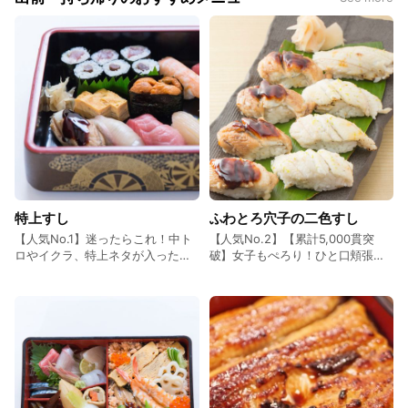
特上すし
ふわとろ穴子の二色すし
【人気No.1】迷ったらこれ！中ト
【人気No.2】【累計5,000貫突
ロやイクラ、特上ネタが入った握
破】女子もぺろり！ひと口頬張れ
りの最高峰！ （※ウニ高騰につ
ばふわふわでとろけます。1日数量
き、軍艦はイクラとウニの合い盛
限定となりますのでご予約がオス
りになります）...3,780円（税込）
スメです。 ＜濃厚なコクと旨味の
“黒”＞ 【煮穴子】活け締め穴子を
丁寧に処理し「醤油」と「ザラ
メ」でふっくら煮上げました。こ
っくり濃厚な煮ツメは、穴子の旨
味をグンと引き立てます。 ＜ゆず
香るさっぱりの “白”＞ 【白煮穴