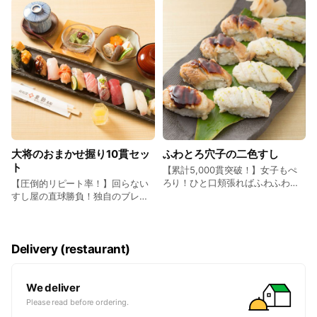
大将のおまかせ握り10貫セッ
ふわとろ穴子の二色すし
ト
【累計5,000貫突破！】女子もぺ
ろり！ひと口頬張ればふわふわで
【圧倒的リピート率！】回らない
とろけます。1日数量限定となりま
すし屋の直球勝負！独自のブレン
すのでご予約がオススメです。 ＜
ド米とすし酢で合わせた「こだわ
濃厚なコクと旨味の “黒”＞ 【煮穴
りのシャリ」に旬の魚や地ものに
子】活け締め穴子を丁寧に処理し
定番ネタなど、本日のおすすめを
「醤油」と「ザラメ」でふっくら
盛り込みました。味だけでなく、
Delivery (restaurant)
煮上げました。こっくり濃厚な煮
見栄えも楽しめる本格握りです。
ツメは、穴子の旨味をグンと引き
握りの数も選べるので、女性にも
立てます。 ＜ゆず香るさっぱりの
オススメの逸品です！！ ...3,850
We deliver
“白”＞ 【白煮穴子】「お酒」と
円（税込4,235円）
Please read before ordering.
「砂糖」だけで 煮上げる「沢煮」