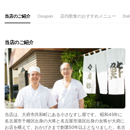
当店のご紹介
Coupon
店内飲食のおすすめメニュー
Del
当店のご紹介
当店は、大府市共和町にある小さなすし屋です。 昭和45年に
名古屋市千種区出身の大将と名古屋市港区出身の女将が大府に
お店を構えて、おかげさまで創業50年以上となりました。名古