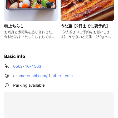
子】「お酒」と「砂糖」だけで 煮
上げる「沢煮」という技法をアレ
ンジ。 香ばしく炙って、穴子の風
味を引き立て ます。ゆずの香りと
お塩でどうぞ。 ...3,456円(税込）
特上ちらし
うな重【2日までに要予約】
お刺身と煮野菜を盛り合わせた、
【2人前よりご予約をお願いしま
食材が詰まったちらしすしです。
す】 うなぎのど定番！250g の肉
彩り豊かなちらしは、目も舌も喜
厚で大きい鰻が1尾丸々入った「う
ぶ人気メニュー！ ...3,780円(税
な重」は 「鰻食べたぁ!」とお腹一
込）
杯で大満足! ... 4,158 円（税込）
Basic info
0562-46-4563
azuma-sushi.com/
1 other items
Parking available