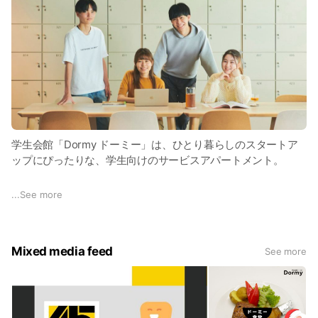
学生会館「Dormy ドーミー」は、ひとり暮らしのスタートア
ップにぴったりな、学生向けのサービスアパートメント。
学生のみなさんがやりたいことに夢中になれる環境とサービス
...
See more
を提供しています。全国に２５０棟以上展開、２万人を超える
学生が利用しています。
Mixed media feed
See more
本LINEでは、Dormyの最新情報のほか、住まい選びや進学に役
立つさまざまなお楽しみコンテンツを配信しています！