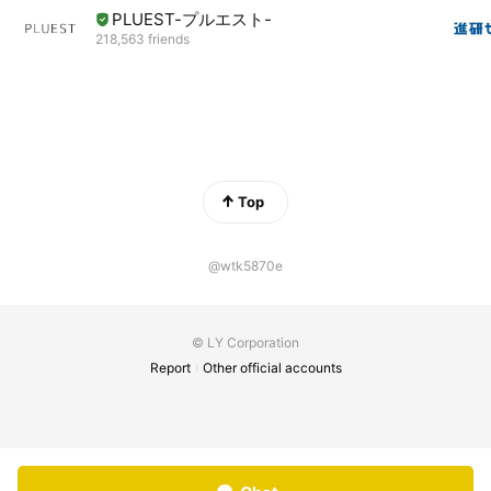
PLUEST-プルエスト-
218,563 friends
Top
@wtk5870e
© LY Corporation
Report
Other official accounts