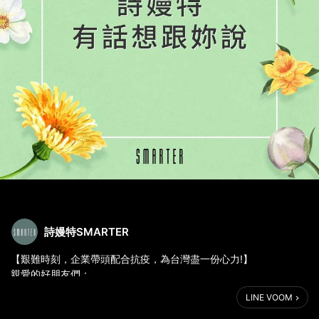
詩嫚特SMARTER
【艱難時刻，企業帶頭配合抗疫，為台灣盡一份心力!】
親愛的好朋友們：
我是詩嫚特創辦人-李思瑀⁣
LINE VOOM
這週，相信妳們和我一樣時刻關心台灣疫情情況，⁣透過疾管署發布
的消息，我們知道在這個難關，台灣需要我們每個人的配合及付