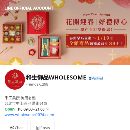
和生御品WHOLESOME
Friends
6,298
手工美饌 御用名點
台北市中山區 伊通街91號
Open
Thu 09:00 - 21:00
www.wholesome1974.com/
Sun
09:00 - 21:00
Mon
09:00 - 21:00
Tue
09:00 - 21:00
Chat
Posts