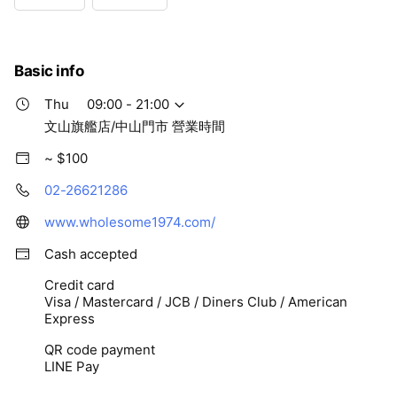
Wed
09:00 - 21:00
Thu
09:00 - 21:00
Fri
09:00 - 21:00
Sat
09:00 - 21:00
Basic info
文山旗艦店/中山門市 營業時間
Thu
09:00 - 21:00
文山旗艦店/中山門市 營業時間
~ $100
02-26621286
www.wholesome1974.com/
Cash accepted
Credit card
Visa / Mastercard / JCB / Diners Club / American
Express
QR code payment
LINE Pay