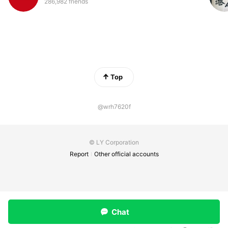
286,982 friends
Top
@wrh7620f
© LY Corporation
Report
Other official accounts
Chat