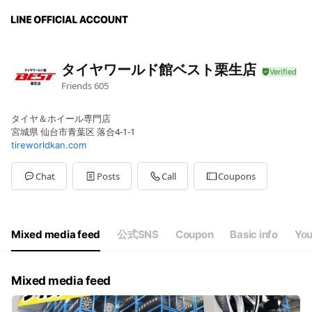
タイヤワールド館ベスト栗生店
Friends
605
タイヤ＆ホイール専門店
宮城県 仙台市青葉区 落合4-1-1
tireworldkan.com
Chat
Posts
Call
Coupons
Mixed media feed
公式SNS
Coupon
Basic info
You
Mixed media feed