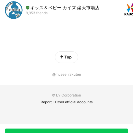
キッズ＆ベビー カイズ 楽天市場店
9,953 friends
Top
@musee_rakuten
© LY Corporation
Report
Other official accounts