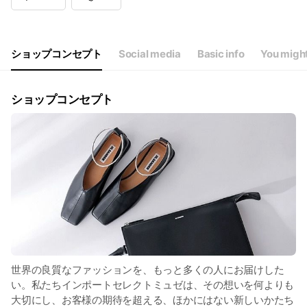
ショップコンセプト
Social media
Basic info
You might
ショップコンセプト
世界の良質なファッションを、もっと多くの人にお届けした
い。私たちインポートセレクトミュゼは、その想いを何よりも
大切にし、お客様の期待を超える、ほかにはない新しいかたち