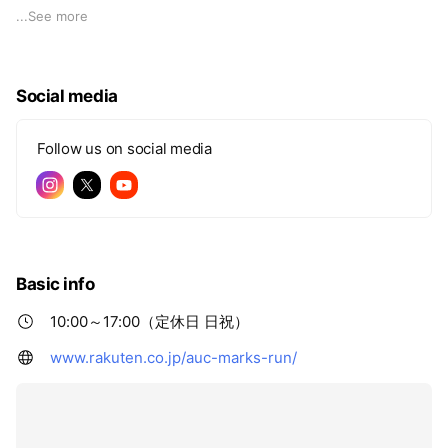
で、インポートセレクトを日々追求しています。
...
See more
普段使いからとっておきのご褒美、そして、日本に流通してい
ない希少なアイテムまで。訪れる度に“新しい” と“欲しい” に出
Social media
逢える。
そんな心動くインポートセレクトショップをつくりあげていき
ます。
Follow us on social media
Basic info
10:00～17:00（定休日 日祝）
www.rakuten.co.jp/auc-marks-run/