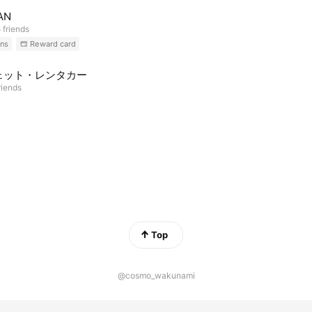
AN
 friends
ns
Reward card
ェット・レンタカー
riends
Top
@cosmo_wakunami