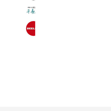
純国産 十割蕎麦 千寿庵
3,229 friends
ビーライン
286,608 friends