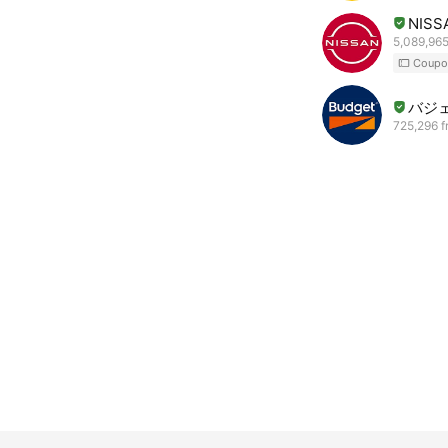
NISS
5,089,965
Coupo
バジ
725,296 f