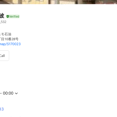
波
,532
スモ石油
目10番28号
map/S170023
Call
- 00:00
33