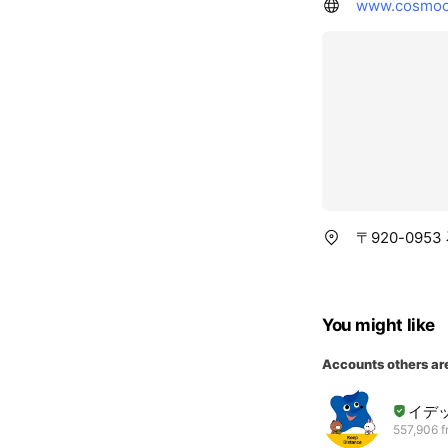
www.cosmooi
〒920-095
You might like
Accounts others ar
イデ
557,906 f