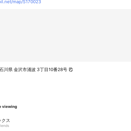
l.net/map/S170023
3 石川県 金沢市涌波 3丁目10番28号
e viewing
ックス
riends