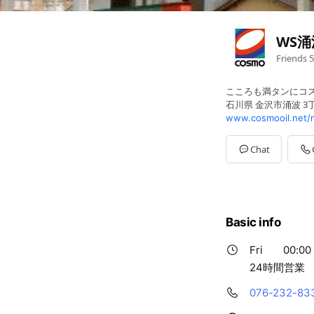
WS涌
Friends
5
こころも満タンにコ
石川県 金沢市涌波 3丁
www.cosmooil.net/
Chat
Basic info
Fri
00:00 
24時間営業
076-232-83