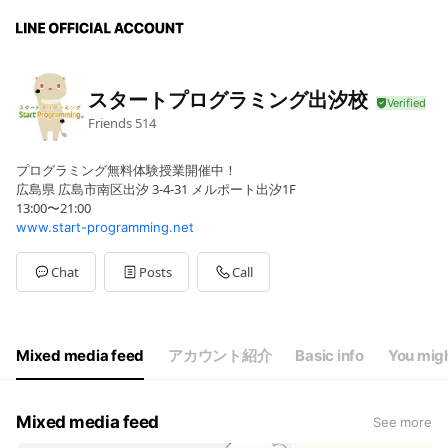
スタートプログラミング出汐校
Friends
514
プログラミング無料体験授業開催中！
広島県 広島市南区出汐 3-4-31 メルポート出汐1F
13:00〜21:00
www.start-programming.net
Chat
Posts
Call
Mixed media feed
アカウント紹介
Basic info
You migh
Mixed media feed
See more