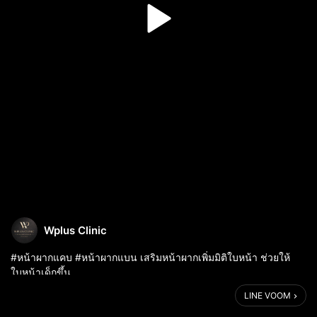
Wplus Clinic
#หน้าผากแคบ #หน้าผากแบน เสริมหน้าผากเพิ่มมิติใบหน้า ช่วยให้
ใบหน้าเด็กขึ้น
🔴 REVIEW #เสริมหน้าผาก #ซิลิโคนพรีเมียม 𝙎𝒊𝙡𝒊𝙘𝒐𝙣𝒆 𝑷𝙚𝒓𝙢𝒊𝙪𝒎 |
LINE VOOM
𝑭𝙐𝑳𝙇 𝙊𝑷𝙏𝑰𝙊𝑵 ( 𝑷𝙖𝒄𝙠𝒂𝙜𝒆 )
𝑷𝙧𝒐...