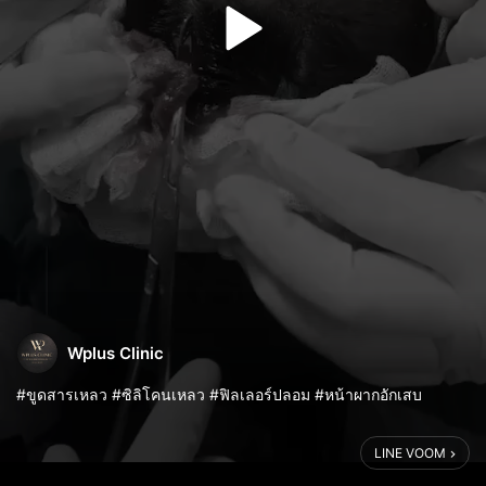
Wplus Clinic
#ขูดสารเหลว #ซิลิโคนเหลว #ฟิลเลอร์ปลอม #หน้าผากอักเสบ
คุณเคยสงสัยไหมว่าทำไมการ “ ขูดฟิลเลอร์ ” ถึงเป็นวิธีแก้ไขในการ
LINE VOOM
แก้ไขปัญหาหลังฉีดฟิลเลอร์ พร้อมเผยวิธีแก้ไขปัญหาฟิลเลอร์เป็นก้อน
ไหลย้อย หรืออักเส...