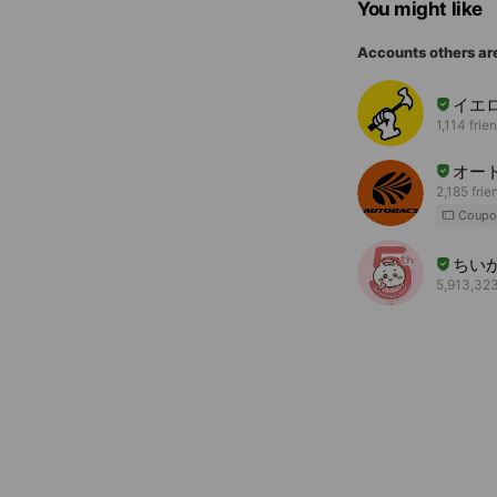
You might like
Accounts others ar
イエ
1,114 frie
オー
2,185 frie
Coupo
ちい
5,913,323