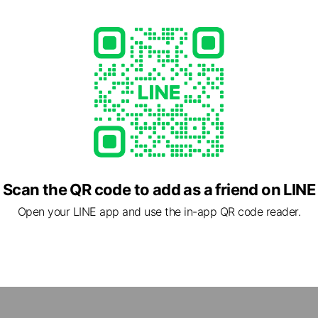
 - 20:00
1
glove.com/index.php?minato&utm_medium=social&utm_source
able
Scan the QR code to add as a friend on LINE
Open your LINE app and use the in-app QR code reader.
1 北海道 函館市 港町3丁目18-15