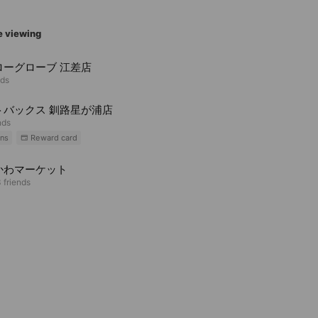
e viewing
ローグローブ 江差店
nds
トバックス 釧路星が浦店
nds
ns
Reward card
かわマーケット
 friends