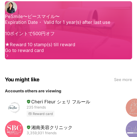
You might like
See more
Accounts others are viewing
Cheri Fleur シェリ フルール
235 friends
Reward card
湘南美容クリニック
3,359,931 friends