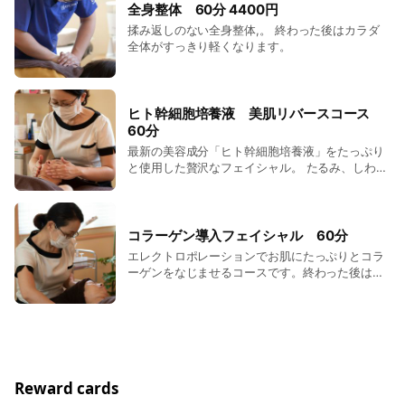
全身整体 60分 4400円
揉み返しのない全身整体,。 終わった後はカラダ
全体がすっきり軽くなります。
ヒト幹細胞培養液 美肌リバースコース
60分
最新の美容成分「ヒト幹細胞培養液」をたっぷり
と使用した贅沢なフェイシャル。 たるみ、しわ、
お肌のはりなどエイジングサインに応えるコース
です
コラーゲン導入フェイシャル 60分
エレクトロポレーションでお肌にたっぷりとコラ
ーゲンをなじませるコースです。終わった後はし
っとりとハリのあるお肌へ。
Reward cards