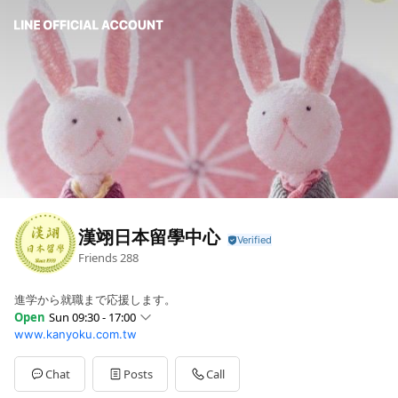
漢翊日本留學中心
Friends
288
進学から就職まで応援します。
Open
Sun 09:30 - 17:00
www.kanyoku.com.tw
Sun
09:30 - 17:00
Mon
09:30 - 17:00
Tue
09:30 - 17:00
Chat
Posts
Call
Wed
09:30 - 17:00