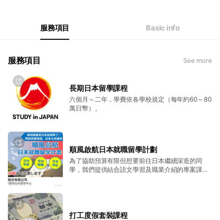
Thu
09:30 - 17:00
Fri
09:30 - 17:00
Sat
09:30 - 17:00
服務項目
Basic info
（維護諮詢品質全面採預約制）
服務項目
See more
長期日本留學課程
六個月～二年，學費依各學校規定（每年約60～80
萬日幣）。
順風啟航日本就職留學計劃
為了協助預算有限但想要前往日本繼續深造的同
學，我們提供結合語文學習及職業介紹的專案課
程，透過學員自給自足獲得學費(打工及特定技能工
作)，有效率的協助學員克服困難達成目標。
打工度假套裝課程