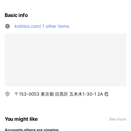
Basic info
kobitos.com/
1 other items
〒153-0053 東京都 目黒区 五本木1-30-1 2A
You might like
See more
Accounts others are viewing