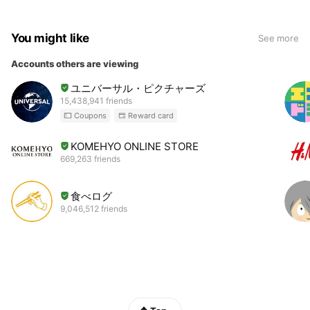
You might like
See more
Accounts others are viewing
ユニバーサル・ピクチャーズ
15,438,941 friends
Coupons
Reward card
KOMEHYO ONLINE STORE
669,263 friends
食べログ
9,046,512 friends