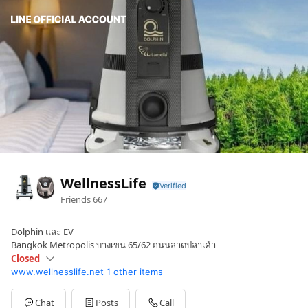
WellnessLife
Friends
667
Dolphin และ EV
Bangkok Metropolis บางเขน 65/62 ถนนลาดปลาเค้า
Closed
www.wellnesslife.net
1 other items
Sun
Closed
Mon
08:30 - 17:30
Tue
08:30 - 17:30
Chat
Posts
Call