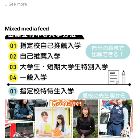
らいつでも何でも相談してください♪担当が一人ひとり丁寧に
...
See more
お答えします✨
オープンキャンパスなどイベント情報も配信中！
Mixed media feed