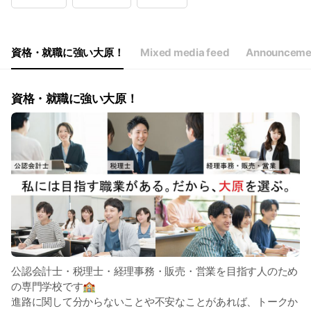
Wed
09:00 - 17:30
Thu
09:00 - 17:30
Fri
09:00 - 17:30
Sat
09:00 - 15:00
資格・就職に強い大原！
Mixed media feed
Announceme
資格・就職に強い大原！
公認会計士・税理士・経理事務・販売・営業を目指す人のため
の専門学校です🏫
進路に関して分からないことや不安なことがあれば、トークか