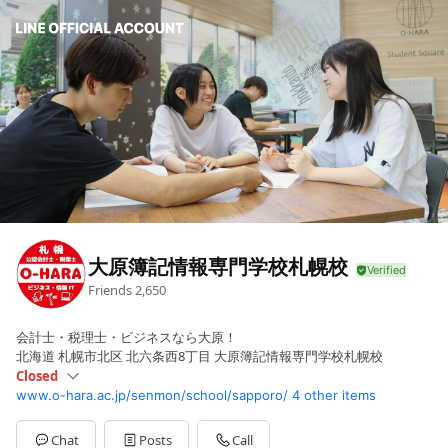
大原簿記情報専門学校札幌校
Friends
2,650
会計士・税理士・ビジネスなら大原！
北海道 札幌市北区 北六条西8丁目 大原簿記情報専門学校札幌校
Closed
www.o-hara.ac.jp/senmon/school/sapporo/
4 other items
Sun
Closed
Mon
09:00 - 17:30
Tue
09:00 - 17:30
Chat
Posts
Call