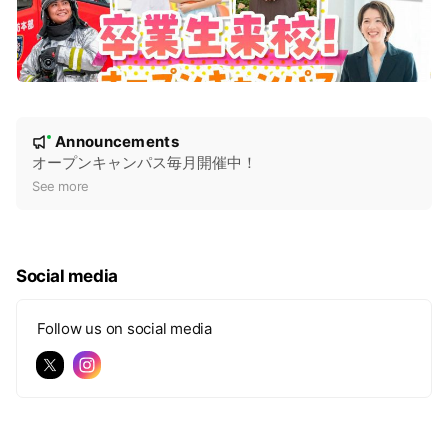
N
Announcements
New
o
オープンキャンパス毎月開催中！
t
See more
i
c
e
Social media
Follow us on social media