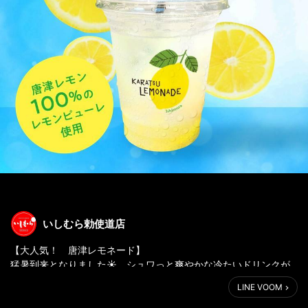
いしむら勅使道店
【大人気！ 唐津レモネード】
猛暑到来となりました☀️。シュワっと爽やかな冷たいドリンクが
恋しいこの頃ですね🍹
LINE VOOM
いしむら勅使道店では、すっきり爽やかな「唐津レモネード」大