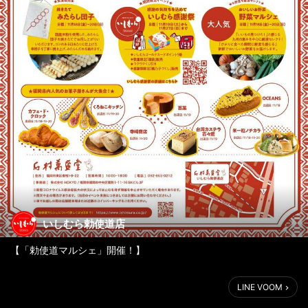
いしむら勅使道店
【「勅使道マルシェ」開催！】
いしむら勅使道店では、11月18日（金）～20日（日）の3日間、
LINE VOOM
「石村萬盛堂プレゼンツ 秋のスイーツ祭り『うちの一品はこれ
だ！マルシェ』」を開催いたします！🍁