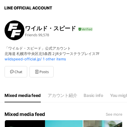
ワイルド・スピード
Friends
99,578
「ワイルド・スピード」公式アカウント
北海道 札幌市中央区北5条西 2 JRタワーステラプレイス7F
wildspeed-official.jp/
1 other items
Chat
Posts
Mixed media feed
アカウント紹介
Basic info
You migh
Mixed media feed
See more