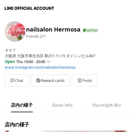
nailsalon Hermosa
Friends
271
４０７
大阪府 大阪市東住吉区 駒川1-11-15 ダイシンビル407
Open
Thu 10:00 - 20:00
www.instagram.com/nailsalonhermosa
Sun
10:00 - 20:00
Mon
10:00 - 20:00
Tue
10:00 - 20:00
Chat
Reward cards
Posts
Wed
10:00 - 20:00
Thu
10:00 - 20:00
Fri
10:00 - 20:00
Sat
10:00 - 20:00
店内の様子
Basic info
You might like
不定休
店内の様子