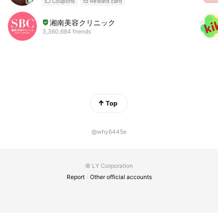
Coupons
Reward card
湘南美容クリニック
3,360,684 friends
Top
@why6445e
© LY Corporation
Report
Other official accounts