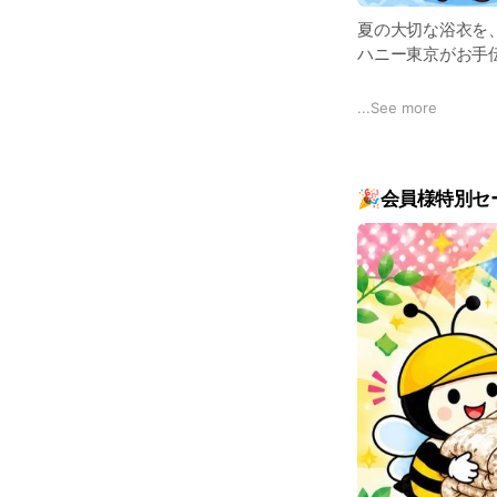
夏の大切な浴衣を
ハニー東京がお手
料金・サービス内
...
See more
https://www.hone
🎉会員様特別セ