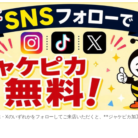
TikTok・Xのいずれかをフォローしてご来店いただくと、**ジャケピ
細・対象条件は、下記URLよりご確認ください。