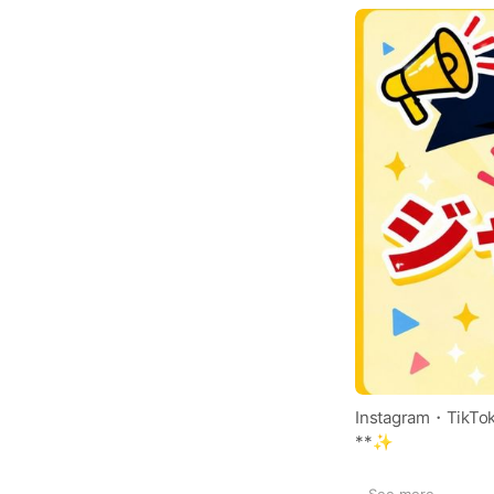
Instagram・
**✨
キャンペーンの詳