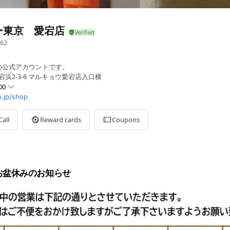
ー東京 愛宕店
62
の公式アカウントです。
宕浜2-3-6 マルキョウ愛宕店入口横
00
.jp/shop
Call
Reward cards
Coupons
月 お盆休みのお知らせ