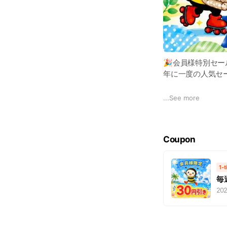
🎉会員様特別セー
年に一度の人気セ
布団・毛布・寝具
...
See more
詳しくはこちら👇
https://www.hone
Coupon
1-
毎
202