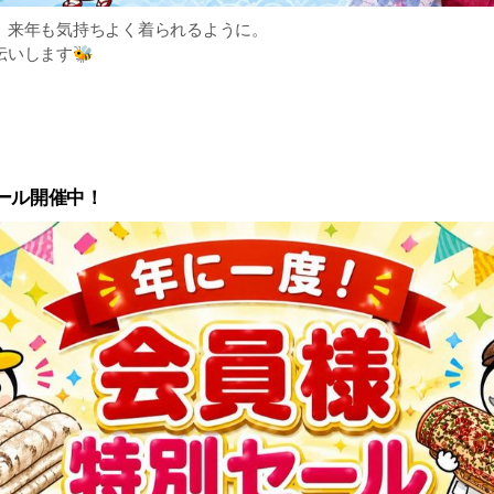
、来年も気持ちよく着られるように。
伝いします🐝
容は下記URLよりご確認ください。
ytokyo.co.jp/news/5560/
ール開催中！