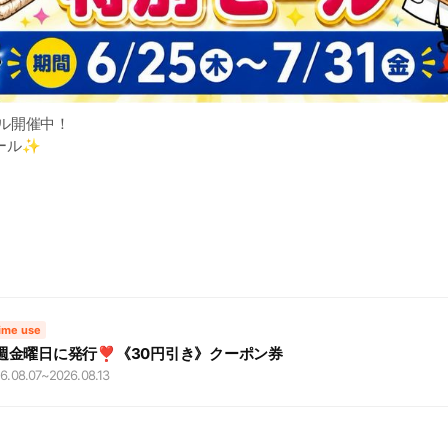
ル開催中！
ール✨
・じゅうたんがお得♪
ytokyo.co.jp/news/5520/
time use
週金曜日に発行❣️《30円引き》クーポン券
6.08.07
~
2026.08.13